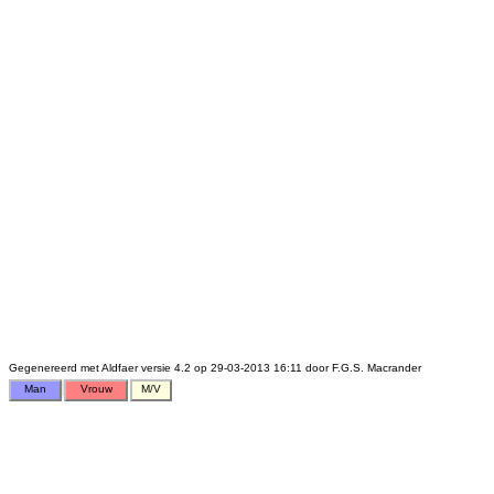
Gegenereerd met Aldfaer versie 4.2 op 29-03-2013 16:11 door F.G.S. Macrander
Man
Vrouw
M/V