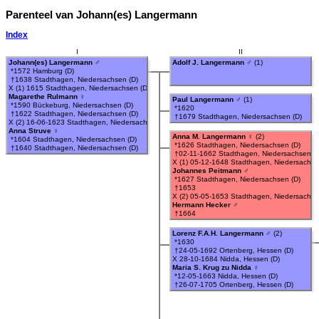
Parenteel van Johann(es) Langermann
Index
I
II
Johann(es) Langermann
♂
Adolf J. Langermann
♂
(1)
*1572 Hamburg (D)
†1638 Stadthagen, Niedersachsen (D)
X (1) 1615 Stadthagen, Niedersachsen (D)
Magarethe Rulmann
♀
Paul Langermann
♂
(1)
*1590 Bückeburg, Niedersachsen (D)
*1620
†1622 Stadthagen, Niedersachsen (D)
†1679 Stadthagen, Niedersachsen (D)
X (2) 16-06-1623 Stadthagen, Niedersachsen (D)
Anna Struve
♀
Anna M. Langermann
♀
(2)
*1604 Stadthagen, Niedersachsen (D)
*1626 Stadthagen, Niedersachsen (D)
†1640 Stadthagen, Niedersachsen (D)
†02-11-1662 Stadthagen, Niedersachsen (D
X (1) 05-12-1648 Stadthagen, Niedersachse
Johannes Peitmann
♂
*1627 Stadthagen, Niedersachsen (D)
†1653
X (2) 05-05-1653 Stadthagen, Niedersachse
Hermann Hecker
♂
†1664
Lorenz F.A.H. Langermann
♂
(2)
*1630
†24-05-1692 Ortenberg, Hessen (D)
X 28-10-1684 Nidda, Hessen (D)
Maria S. Krug zu Nidda
♀
*12-05-1663 Nidda, Hessen (D)
†26-07-1705 Ortenberg, Hessen (D)