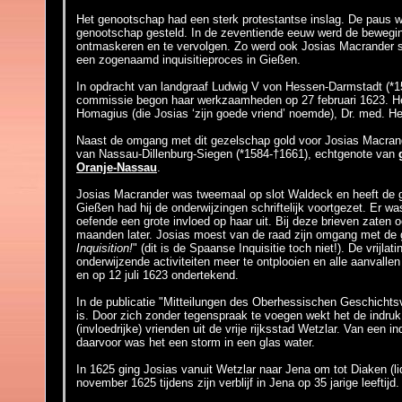
Het genootschap had een sterk protestantse inslag. De paus w
genootschap gesteld. In de zeventiende eeuw werd de bewegin
ontmaskeren en te vervolgen. Zo werd ook Josias Macrander sl
een zogenaamd inquisitieproces in Gießen.
In opdracht van landgraaf Ludwig V von Hessen-Darmstadt (*1
commissie begon haar werkzaamheden
op 27 februari 1623.
H
Homagius (die Josias ‘zijn goede vriend’ noemde), Dr. med. Hei
Naast de omgang met dit gezelschap gold
voor Josias Macra
van Nassau-Dillenburg-Siegen (*1584-†1661), echtgenote van
Oranje-Nassau
.
Josias Macrander was tweemaal op slot Waldeck en heeft de gr
Gießen had hij de onderwijzingen schriftelijk voortgezet. Er w
oefende een grote invloed op haar uit. Bij deze brieven zaten 
maanden later. Josias moest van de raad zijn omgang met de g
Inquisition!
" (dit is de Spaanse Inquisitie toch niet!). De vrijl
onderwijzende activiteiten meer te ontplooien en alle aanvallen
en op 12 juli 1623 ondertekend.
In de publicatie
"Mitteilungen des Oberhessischen Geschichtsver
is. Door zich zonder tegenspraak te voegen wekt het de indruk
(invloedrijke) vrienden uit de vrije rijksstad Wetzlar. Van een 
daarvoor was het een storm in een glas water.
In 1625 ging Josias vanuit Wetzlar naar Jena om tot Diaken (l
november 1625 tijdens zijn verblijf in Jena op 35 jarige leeftijd.