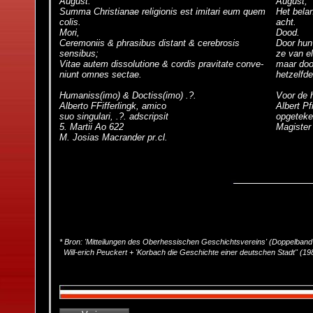
August.
August,
Summa Christianae religionis est imitari eum quem
Het belan
colis.
acht.
Mori,
Dood.
Ceremoniis & phrasibus distant & cerebrosis
Door hun
sensibus;
ze van el
Vitae autem dissolutione & cordis pravitate conve-
maar door
niunt omnes sectae.
hetzelfde
Humaniss(imo) & Doctiss(imo) .?.
Voor de 
Alberto FFifferlingk, amico
Albert Pfi
suo singulari, .?. adscripsit
opgeteke
5. Martii Ao 622
Magister
M. Josias Macrander pr.cl.
* Bron: 'Mitteilungen des Oberhessischen Geschichtsvereins' (Doppelband
Will-erich Peuckert + 'Korbach die Geschichte einer deutschen Stadt" (19