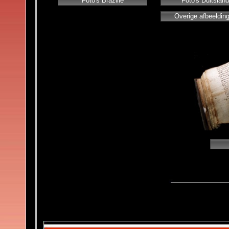
Foto's Brazilië
Foto's Duitsland
Overige afbeeldin