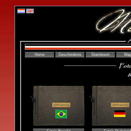
Home
Geschiedenis
Stamboom
Wap