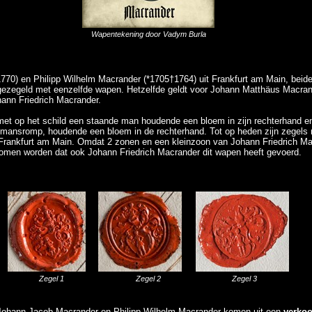
Wapentekening door Vadym Burla
70) en Philipp Wilhelm Macrander (*1705†1764) uit Frankfurt am Main, beide
ezegeld met eenzelfde wapen. Hetzelfde geldt voor Johann Matthäus Macran
hann Friedrich Macrander.
et op het schild een staande man houdende een bloem in zijn rechterhand en
 mansromp, houdende een bloem in de rechterhand.
Tot op heden zijn zegels 
 Frankfurt am Main. Omdat 2 zonen en een kleinzoon van Johann Friedrich Ma
men worden dat ook Johann Friedrich Macrander dit wapen heeft gevoerd.
Zegel 1
Zegel 2
Zegel 3
k Johann Jacob Macrander en Philipp Wilhelm Macrander komen uit een
verkoo