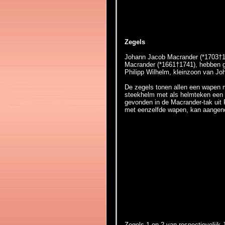
Zegels
Johann Jacob Macrander (*1703†17
Macrander (*1661†1741), hebben g
Philipp Wilhelm, kleinzoon van Jo
De zegels tonen allen een wapen m
steekhelm met als helmteken een
gevonden in de Macrander-tak uit
met eenzelfde wapen, kan aangeno
Zegels 1 en 2 van respectievelij