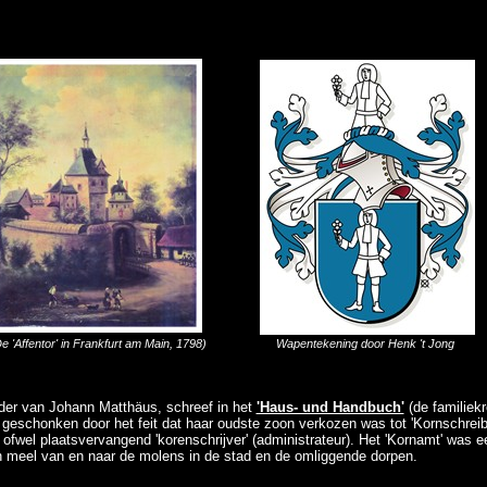
e 'Affentor' in Frankfurt am Main, 1798)
Wapentekening door Henk 't Jong
er van Johann Matthäus, schreef in het
'Haus- und Handbuch'
(de familiek
 geschonken door het feit dat haar oudste zoon verkozen was tot 'Kornschreib
, ofwel plaatsvervangend 'korenschrijver' (administrateur). Het 'Kornamt' was 
en meel van en naar de molens in de stad en de omliggende dorpen.