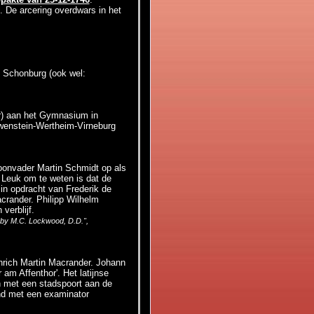
. De arcering overdwars in het
e Schonburg (ook wel:
r) aan het Gymnasium in
wenstein-Wertheim-Virneburg
hoonvader Martin Schmidt op als
 Leuk om te weten is dat de
in opdracht van Frederik de
crander. Philipp Wilhelm
verblijf.
, by M.C. Lockwood, D.D.",
nrich Martin Macrander. Johann
am Affenthor'. Het latijnse
en met een stadspoort aan de
nd met een examinator