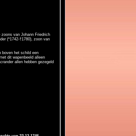
 zoons van Johann Friedrich
der (*1742-†1780), zoon van
 boven het schild een
met dit wapenbeeld alleen
crander allen hebben gezegeld
pakte van 23-12-1746
.