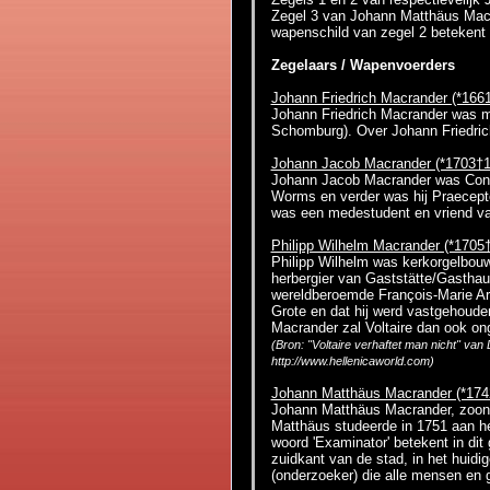
Zegel 3 van Johann Matthäus Mac
wapenschild van zegel 2 betekent 
Zegelaars / Wapenvoerders
Johann Friedrich Macrander (*166
Johann Friedrich Macrander was me
Schomburg). Over Johann Friedri
Johann Jacob Macrander (*1703†1
Johann Jacob Macrander was Conre
Worms en verder was hij Praecept
was een medestudent en vriend v
Philipp Wilhelm Macrander (*1705
Philipp Wilhelm was kerkorgelbouwe
herbergier van Gaststätte/Gasthau
wereldberoemde François-Marie Arou
Grote en dat hij werd vastgehoude
Macrander zal Voltaire dan ook onge
(Bron: "Voltaire verhaftet man nicht" van
http://www.hellenicaworld.com)
Johann Matthäus Macrander (*174
Johann Matthäus Macrander, zoon 
Matthäus studeerde in 1751 aan he
woord 'Examinator' betekent in dit
zuidkant van de stad, in het hui
(onderzoeker) die alle mensen en g