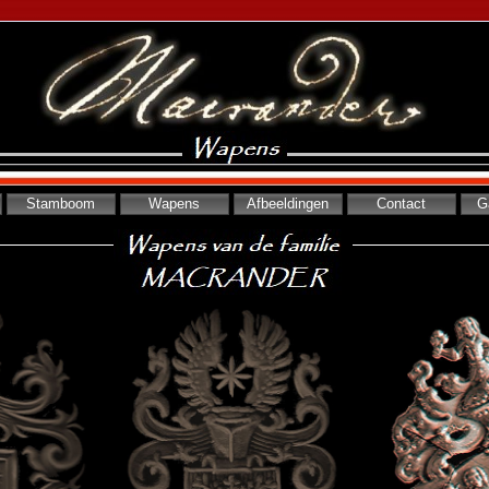
Stamboom
Wapens
Afbeeldingen
Contact
G
Double click to edit