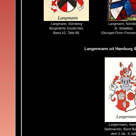
Langmann, Nürnberg
Langmann, Nürnb
Bürgerliche Geslechter,
St. Sebaldus,
Band V2, Tafel 89,
Eisvogel-Fürer-Fenster
Langermann uit Hamburg &
Langermann, Ham
Langermann, Ham
Siebmacher, Band Bür
Siebmacher, Band Bür
deel 3, blz. 9, taf
deel 3, blz. 9, taf