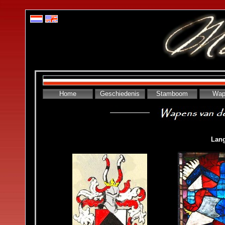
Home
Geschiedenis
Stamboom
Wap
Double click to
Lan