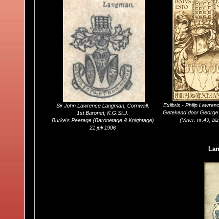
Exlibris - Philip Lawr
Sir John Lawrence Langman, Cornwall,
Getekend door George 
1st Baronet, K.G.St.J.
(Viner: nr.49, blz
Burke's Peerage (Baronetage & Knightage)
21 juli 1906
Lan